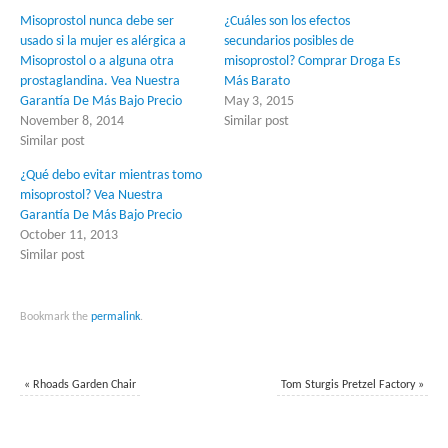
window)
window)
Misoprostol nunca debe ser
¿Cuáles son los efectos
usado si la mujer es alérgica a
secundarios posibles de
Misoprostol o a alguna otra
misoprostol? Comprar Droga Es
prostaglandina. Vea Nuestra
Más Barato
Garantía De Más Bajo Precio
May 3, 2015
November 8, 2014
Similar post
Similar post
¿Qué debo evitar mientras tomo
misoprostol? Vea Nuestra
Garantía De Más Bajo Precio
October 11, 2013
Similar post
Bookmark the
permalink
.
«
Rhoads Garden Chair
Tom Sturgis Pretzel Factory
»