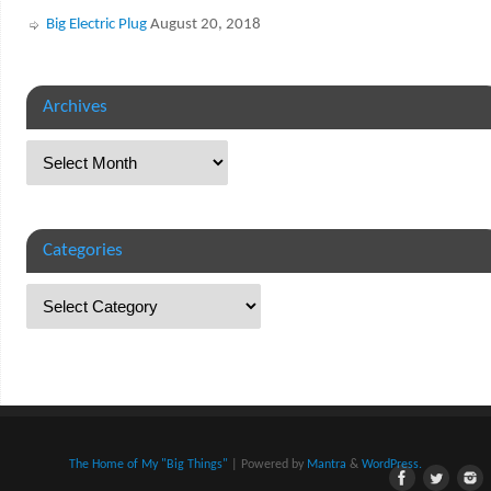
Big Electric Plug
August 20, 2018
Archives
Categories
The Home of My "Big Things"
| Powered by
Mantra
&
WordPress.